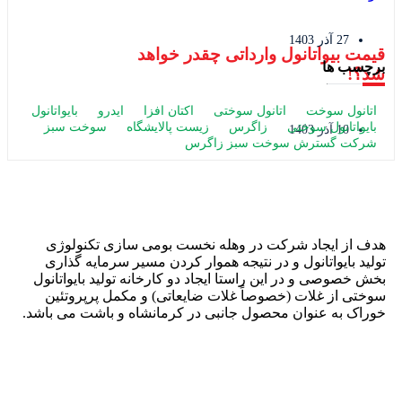
27 آذر 1403
قیمت بیواتانول وارداتی چقدر خواهد
برچسب ها
شد؟!
اتانول سوخت
اتانول سوختی
اکتان افزا
ایدرو
بایواتانول
بایواتانول سوختی
زاگرس
زیست پالایشگاه
سوخت سبز
10 آذر 1403
شرکت گسترش سوخت سبز زاگرس
هدف از ایجاد شرکت در وهله نخست بومی سازی تکنولوژی
تولید بایواتانول و در نتیجه هموار کردن مسیر سرمایه گذاری
بخش خصوصی و در این راستا ایجاد دو کارخانه تولید بایواتانول
سوختی از غلات (خصوصاً غلات ضایعاتی) و مکمل پرپروتئین
خوراک به عنوان محصول جانبی در کرمانشاه و باشت می باشد.