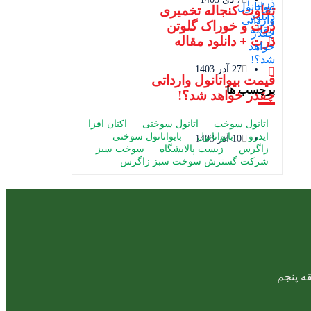
تفاوت کنجاله تخمیری
ذرت و خوراک گلوتن
ذرت + دانلود مقاله
27 آذر 1403
قیمت بیواتانول وارداتی
برچسب ها
چقدر خواهد شد؟!
اتانول سوخت
اتانول سوختی
اکتان افزا
ایدرو
بایواتانول
بایواتانول سوختی
10 آذر 1403
زاگرس
زیست پالایشگاه
سوخت سبز
شرکت گسترش سوخت سبز زاگرس