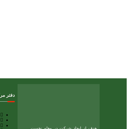
دفتر مر
هدف از ایجاد شرکت در وهله نخست