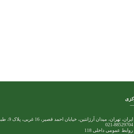
کزی
ایران، تهران، میدان آرژانتین، خیابان احمد قصیر، 16 غربی، پلاک 9، طبقه پنجم
021-88529704
روابط عمومی داخلی 118