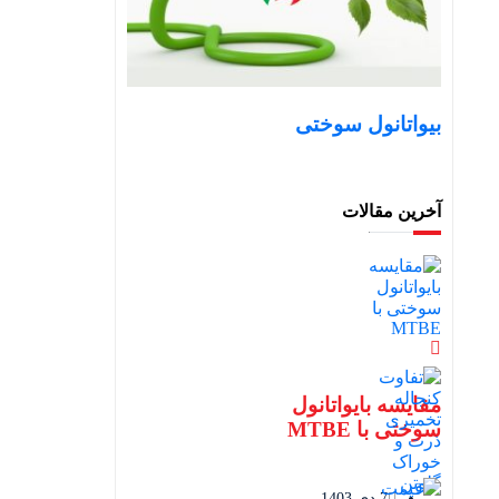
بیواتانول سوختی
آخرین مقالات
مقایسه بایواتانول
سوختی با MTBE
7 دی 1403