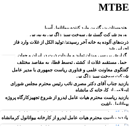
MTBE
بلاگ
MTBE
هندوستان بزرگترین وارد کننده بیواتانول آسیا
ورود شرکت گسترش سوخت سبز زاگرس به بورس
ذرت‌های آلوده به خانه آخر رسیدند/ تولید الکل از غلات وارد فاز
26
اجرایی شد
17
فروردین
گزارش بررسی میزان تولید و واردات ذرت در ایران و جهان
11
فروردین
حمل مستقیم غلات از کشتی توسط قطار به مقاصد مختلف
اردیبهش
گفتگوی معاونت علمی و فناوری ریاست جمهوری با مدیر عامل
17
ت
شرکت سوخت سبز زاگرس
16
مرداد
بازدید جناب آقای دکتر مصری نائب رئیس محترم مجلس شورای
25
فروردین
اسلامی از کارخانه کرمانشاه
دی
بازدید ریاست محترم هیات عامل ایدرو از شروع تجهیزکارگاه پروژه
17
بیواتانول باشت
آبان
15
بازدید ریاست محترم هیات عامل ایدرو از کارخانه بیواتانول کرمانشاه
مرداد
11