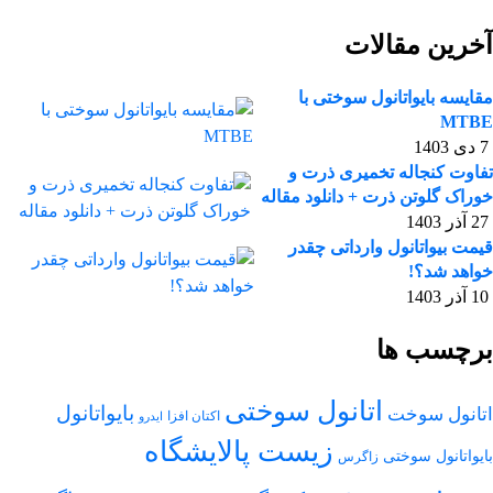
آخرین مقالات
مقایسه بایواتانول سوختی با
MTBE
7 دی 1403
تفاوت کنجاله تخمیری ذرت و
خوراک گلوتن ذرت + دانلود مقاله
27 آذر 1403
قیمت بیواتانول وارداتی چقدر
خواهد شد؟!
10 آذر 1403
برچسب ها
اتانول سوختی
بایواتانول
اتانول سوخت
اکتان افزا
ایدرو
زیست پالایشگاه
بایواتانول سوختی
زاگرس