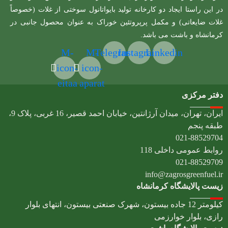
در این راستا ایجاد دو کارخانه تولید بایواتانول سوختی از غلات (خصوصاً
غلات ضایعاتی) و مکمل پرپروتئین خوراک به عنوان محصول جانبی در
کرمانشاه و باشت می باشد.
M-
M-
Telegram
Instagram
Linkedin
icon-
icon-
eitaa
aparat
دفتر مرکزی
ایران، تهران، میدان آرژانتین، خیابان احمد قصیر، 16 غربی، پلاک 9،
طبقه پنجم
021-88529704
روابط عمومی داخلی 118
021-88529709
info@zagrosgreenfuel.ir​
زیست پالایشگاه کرمانشاه
کیلومتر 12 جاده بیستون، شهرک صنعتی بیستون، انتهای بلوار
رازی، بلوار خوارزمی