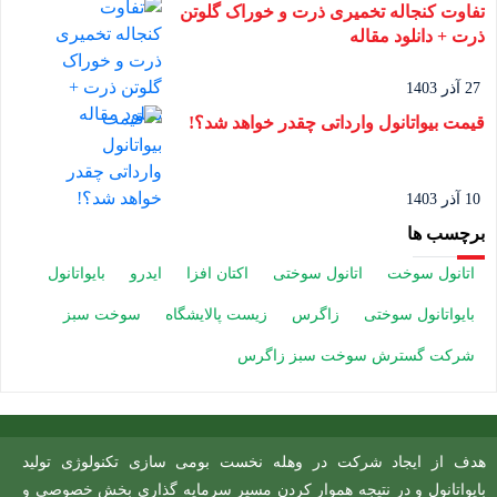
تفاوت کنجاله تخمیری ذرت و خوراک گلوتن
ذرت + دانلود مقاله
27 آذر 1403
قیمت بیواتانول وارداتی چقدر خواهد شد؟!
10 آذر 1403
برچسب ها
اتانول سوخت
اتانول سوختی
اکتان افزا
ایدرو
بایواتانول
بایواتانول سوختی
زاگرس
زیست پالایشگاه
سوخت سبز
شرکت گسترش سوخت سبز زاگرس
هدف از ایجاد شرکت در وهله نخست بومی سازی تکنولوژی تولید
بایواتانول و در نتیجه هموار کردن مسیر سرمایه گذاری بخش خصوصی و