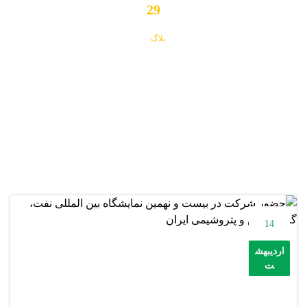
29
بلاگ
29
14
اردیبهش
ت