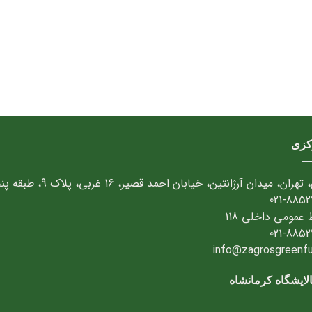
کزی
تهران، میدان آرژانتین، خیابان احمد قصیر، 16 غربی، پلاک 9، طبقه پنجم
021-8852
 عمومی داخلی 118
021-8852
info@zagrosgreenfuel
لایشگاه کرمانشاه