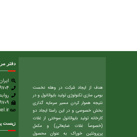
دفتر مر
ایران، 
هدف از ایجاد شرکت در وهله نخست
9704
روابط
بومی سازی تکنولوژی تولید بایواتانول و در
9709
نتیجه هموار کردن مسیر سرمایه گذاری
.ir​
بخش خصوصی و در این راستا ایجاد دو
کارخانه تولید بایواتانول سوختی از غلات
زیست پا
(خصوصاً غلات ضایعاتی) و مکمل
پرپروتئین خوراک به عنوان محصول