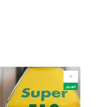
21
شهریور