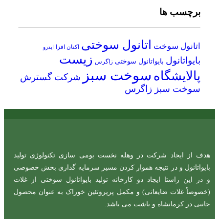
برچسب ها
اتانول سوختی
اتانول سوخت
اکتان افزا
ایدرو
زیست
بایواتانول
بایواتانول سوختی
زاگرس
سوخت سبز
پالایشگاه
شرکت گسترش
سوخت سبز زاگرس
هدف از ایجاد شرکت در وهله نخست بومی سازی تکنولوژی تولید
بایواتانول و در نتیجه هموار کردن مسیر سرمایه گذاری بخش خصوصی
و در این راستا ایجاد دو کارخانه تولید بایواتانول سوختی از غلات
(خصوصاً غلات ضایعاتی) و مکمل پرپروتئین خوراک به عنوان محصول
جانبی در کرمانشاه و باشت می باشد.