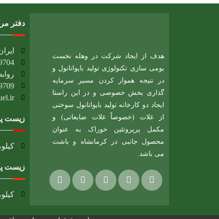
دفتر مر
ایران، 
هدف از ایجاد شرکت در وهله نخست
9704
بومی سازی تکنولوژی تولید بایواتانول و
روابط
در نتیجه هموار کردن مسیر سرمایه
9709
گذاری بخش خصوصی و در این راستا
l.ir​
ایجاد دو کارخانه تولید بایواتانول سوختی
از غلات (خصوصاً غلات ضایعاتی) و
زیست پا
مکمل پرپروتئین خوراک به عنوان
محصول جانبی در کرمانشاه و باشت
کیلومتر 12 جاده بیستون، شهرک صنعتی بیستون
می باشد.
زیست پا
کیلومتر13 جاده باشت گچساران،