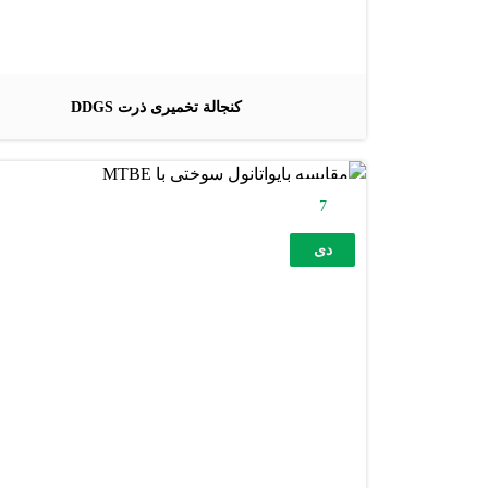
کنجالة تخمیری ذرت DDGS
7
دی