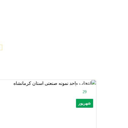
29
شهریور