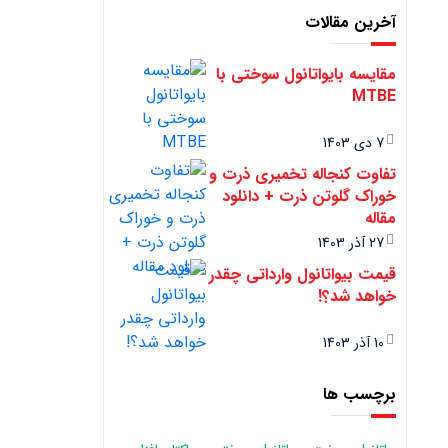
آخرین مقالات
مقایسه بایواتانول سوختی با
MTBE
7 دی 1403
تفاوت کنجاله تخمیری ذرت و
خوراک گلوتن ذرت + دانلود
مقاله
27 آذر 1403
قیمت بیواتانول وارداتی چقدر
خواهد شد؟!
10 آذر 1403
برچسب ها