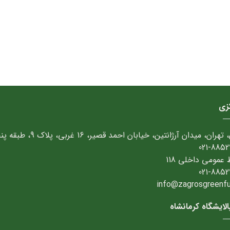
کزی
تهران، میدان آرژانتین، خیابان احمد قصیر، 16 غربی، پلاک 9، طبقه پنجم
021-8852
 عمومی داخلی 118
021-8852
info@zagrosgreenfuel
لایشگاه کرمانشاه