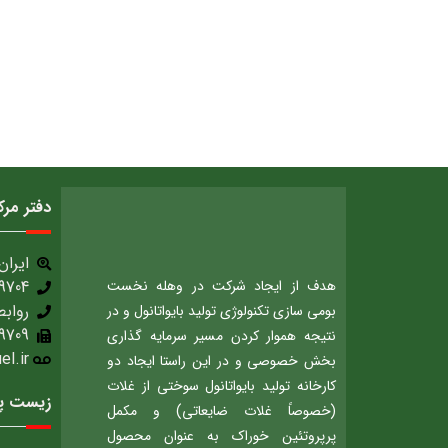
دفتر مر
ایران، 
هدف از ایجاد شرکت در وهله نخست
9704
روابط
بومی سازی تکنولوژی تولید بایواتانول و در
9709
نتیجه هموار کردن مسیر سرمایه گذاری
.ir​
بخش خصوصی و در این راستا ایجاد دو
کارخانه تولید بایواتانول سوختی از غلات
زیست پا
(خصوصاً غلات ضایعاتی) و مکمل
پرپروتئین خوراک به عنوان محصول