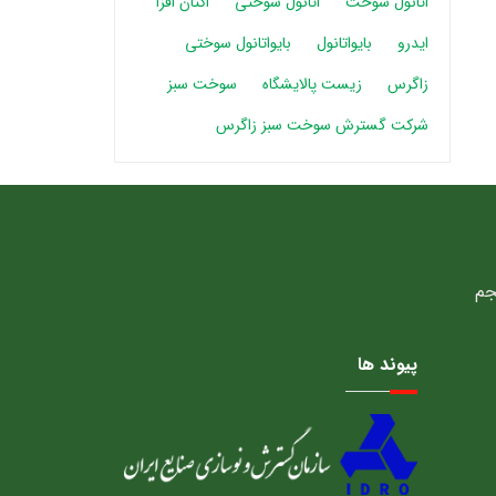
اتانول سوخت
اتانول سوختی
اکتان افزا
ایدرو
بایواتانول
بایواتانول سوختی
زاگرس
زیست پالایشگاه
سوخت سبز
شرکت گسترش سوخت سبز زاگرس
پیوند ها