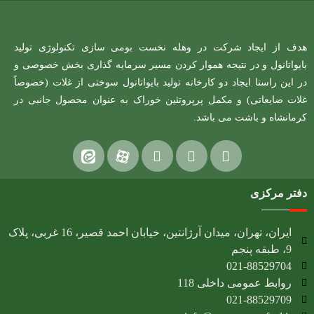
هدف از ایجاد شرکت در وهله نخست بومی سازی تکنولوژی تولید
بایواتانول و در نتیجه هموار کردن مسیر سرمایه گذاری بخش خصوصی و
در این راستا ایجاد دو کارخانه تولید بایواتانول سوختی از غلات (خصوصاً
غلات ضایعاتی) و مکمل پرپروتئین خوراک به عنوان محصول جانبی در
کرمانشاه و باشت می باشد.
دفتر مرکزی
ایران، تهران، میدان آرژانتین، خیابان احمد قصیر، 16 غربی، پلاک
9، طبقه پنجم
021-88529704
روابط عمومی داخلی 118
021-88529709