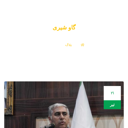
گاو شیری
بلاگ
گاو شیری
21
تیر