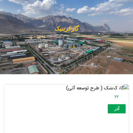
گازکربنیک
بلاگ
گازکربنیک
22
آذر