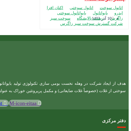
اتانول سوخت
اتانول سوختی
اکتان افزا
ایدرو
بایواتانول
بایواتانول سوختی
زاگرس
زیست پالایشگاه
سوخت سبز
10 آذر 1403
شرکت گسترش سوخت سبز زاگرس
هدف از ایجاد شرکت در وهله نخست بومی سازی تکنولوژی تولید بایواتانول
سوختی از غلات (خصوصاً غلات ضایعاتی) و مکمل پرپروتئین خوراک به عنوا
t
M-icon-eitaa
دفتر مرکزی