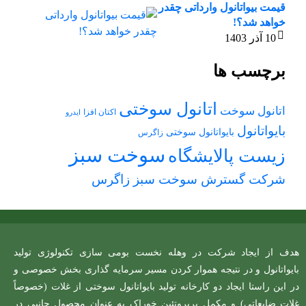
قیمت بیواتانول وارداتی چقدر
خواهد شد؟!
10 آذر 1403
برچسب ها
اتانول سوختی
اتانول سوخت
اکتان افزا
ایدرو
بایواتانول
بایواتانول سوختی
زاگرس
سوخت سبز
زیست پالایشگاه
شرکت گسترش سوخت سبز زاگرس
هدف از ایجاد شرکت در وهله نخست بومی سازی تکنولوژی تولید
بایواتانول و در نتیجه هموار کردن مسیر سرمایه گذاری بخش خصوصی و
در این راستا ایجاد دو کارخانه تولید بایواتانول سوختی از غلات (خصوصاً
غلات ضایعاتی) و مکمل پرپروتئین خوراک به عنوان محصول جانبی در