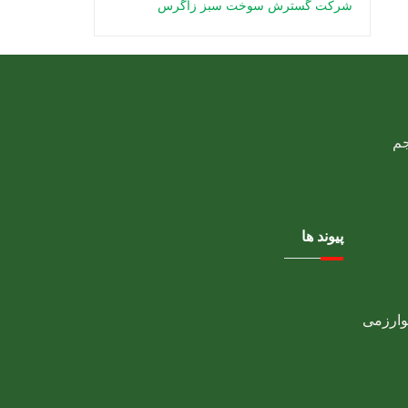
شرکت گسترش سوخت سبز زاگرس
پیوند ها