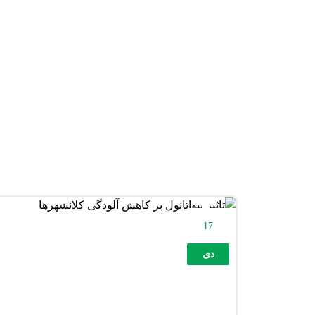
17
دی