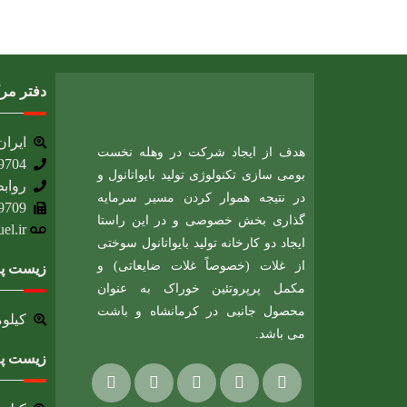
دفتر مر
ایران، 
هدف از ایجاد شرکت در وهله نخست
9704
بومی سازی تکنولوژی تولید بایواتانول و
روابط
در نتیجه هموار کردن مسیر سرمایه
9709
گذاری بخش خصوصی و در این راستا
l.ir​
ایجاد دو کارخانه تولید بایواتانول سوختی
از غلات (خصوصاً غلات ضایعاتی) و
زیست پا
مکمل پرپروتئین خوراک به عنوان
محصول جانبی در کرمانشاه و باشت
کیلومتر 12 جاده بیستون، شهرک صنعتی بیستون
می باشد.
زیست پا