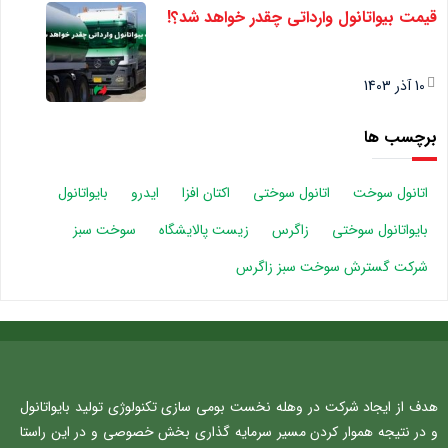
قیمت بیواتانول وارداتی چقدر خواهد شد؟!
10 آذر 1403
برچسب ها
اتانول سوخت
اتانول سوختی
اکتان افزا
ایدرو
بایواتانول
بایواتانول سوختی
زاگرس
زیست پالایشگاه
سوخت سبز
شرکت گسترش سوخت سبز زاگرس
هدف از ایجاد شرکت در وهله نخست بومی سازی تکنولوژی تولید بایواتانول
و در نتیجه هموار کردن مسیر سرمایه گذاری بخش خصوصی و در این راستا