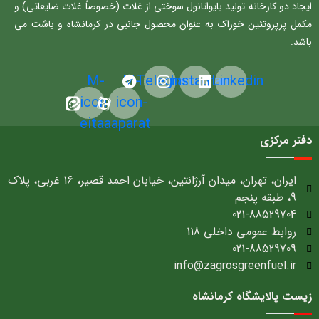
ایجاد دو کارخانه تولید بایواتانول سوختی از غلات (خصوصاً غلات ضایعاتی) و
مکمل پرپروتئین خوراک به عنوان محصول جانبی در کرمانشاه و باشت می
باشد.
M-
M-
Telegram
Instagram
Linkedin
icon-
icon-
eitaa
aparat
دفتر مرکزی
ایران، تهران، میدان آرژانتین، خیابان احمد قصیر، 16 غربی، پلاک
9، طبقه پنجم
021-88529704
روابط عمومی داخلی 118
021-88529709
info@zagrosgreenfuel.ir​
زیست پالایشگاه کرمانشاه