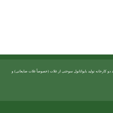
 کارخانه تولید بایواتانول سوختی از غلات (خصوصاً غلات ضایعاتی) و