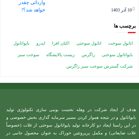
10 آذر 1403
برچسب ها
اتانول سوخت
اتانول سوختی
اکتان افزا
ایدرو
بایواتانول
بایواتانول سوختی
زاگرس
زیست پالایشگاه
سوخت سبز
شرکت گسترش سوخت سبز زاگرس
هدف از ایجاد شرکت در وهله نخست بومی سازی تکنولوژی تولید
بایواتانول و در نتیجه هموار کردن مسیر سرمایه گذاری بخش خصوصی و
در این راستا ایجاد دو کارخانه تولید بایواتانول سوختی از غلات (خصوصاً
غلات ضایعاتی) و مکمل پرپروتئین خوراک به عنوان محصول جانبی در