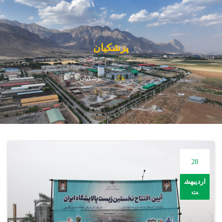
پزشکیان
بلاگ
پزشکیان
28
اردیبهش
ت