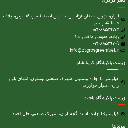
دفتر مرکزی
ایران، تهران، میدان آرژانتین، خیابان احمد قصیر، 16 غربی، پلاک
9، طبقه پنجم
021-88529704
روابط عمومی داخلی 118
021-88529709
info@zagrosgreenfuel.ir​
زیست پالایشگاه کرمانشاه
کیلومتر 12 جاده بیستون، شهرک صنعتی بیستون، انتهای بلوار
رازی، بلوار خوارزمی
زیست پالایشگاه باشت
کیلومتر13 جاده باشت گچساران، شهرک صنعتی خان احمد
پیوند ها