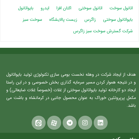
اتانول سوخت
اتانول سوختی
اکتان افزا
ایدرو
بایواتانول
بایواتانول سوختی
زاگرس
زیست پالایشگاه
سوخت سبز
شرکت گسترش سوخت سبز زاگرس
هدف از ایجاد شرکت در وهله نخست بومی سازی تکنولوژی تولید بایواتانول
و در نتیجه هموار کردن مسیر سرمایه گذاری بخش خصوصی و در این راستا
ایجاد دو کارخانه تولید بایواتانول سوختی از غلات (خصوصاً غلات ضایعاتی) و
مکمل پرپروتئین خوراک به عنوان محصول جانبی در کرمانشاه و باشت می
باشد.