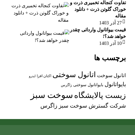
تفاوت کنجاله تخمیری ذرت و
خوراک گلوتن ذرت + دانلود
مقاله
27 آذر 1403
قیمت بیواتانول وارداتی چقدر
خواهد شد؟!
10 آذر 1403
برچسب ها
اتانول سوختی
اتانول سوخت
اکتان افزا
ایدرو
بایواتانول
بایواتانول سوختی
زاگرس
سوخت سبز
زیست پالایشگاه
شرکت گسترش سوخت سبز زاگرس