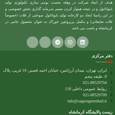
هدف از ایجاد شرکت در وهله نخست بومی سازی تکنولوژی تولید
بایواتانول و در نتیجه هموار کردن مسیر سرمایه گذاری بخش خصوصی و
در این راستا ایجاد دو کارخانه تولید بایواتانول سوختی از غلات (خصوصاً
غلات ضایعاتی) و مکمل پرپروتئین خوراک به عنوان محصول جانبی در
کرمانشاه و باشت می باشد.
دفتر مرکزی
ایران، تهران، میدان آرژانتین، خیابان احمد قصیر، 16 غربی، پلاک
9، طبقه پنجم
021-88529704
روابط عمومی داخلی 118
021-88529709
info@zagrosgreenfuel.ir​
زیست پالایشگاه کرمانشاه