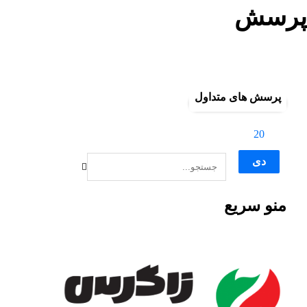
پرسش
بلاگ
پرسش
پرسش های متداول
20
دی
منو سریع