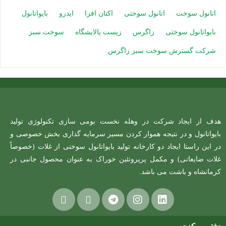
اتانول سوخت
اتانول سوختی
اکتان افزا
ایدرو
بایواتانول
بایواتانول سوختی
زاگرس
زیست پالایشگاه
سوخت سبز
شرکت گسترش سوخت سبز زاگرس
هدف از ایجاد شرکت در وهله نخست بومی سازی تکنولوژی تولید
بایواتانول و در نتیجه هموار کردن مسیر سرمایه گذاری بخش خصوصی و
در این راستا ایجاد دو کارخانه تولید بایواتانول سوختی از غلات (خصوصاً
غلات ضایعاتی) و مکمل پرپروتئین خوراک به عنوان محصول جانبی در
کرمانشاه و باشت می باشد.