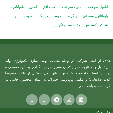
اتانول سوخت
اتانول سوختی
اکتان افزا
ایدرو
بایواتانول
بایواتانول سوختی
زاگرس
زیست پالایشگاه
سوخت سبز
شرکت گسترش سوخت سبز زاگرس
هدف از ایجاد شرکت در وهله نخست بومی سازی تکنولوژی تولید
بایواتانول و در نتیجه هموار کردن مسیر سرمایه گذاری بخش خصوصی و
در این راستا ایجاد دو کارخانه تولید بایواتانول سوختی از غلات (خصوصاً
غلات ضایعاتی) و مکمل پرپروتئین خوراک به عنوان محصول جانبی در
کرمانشاه و باشت می باشد.