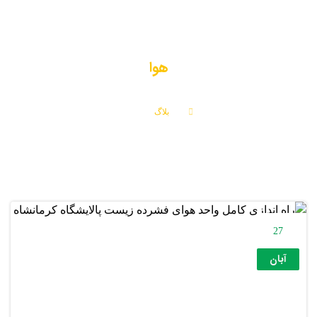
هوا
بلاگ
هوا
27
آبان