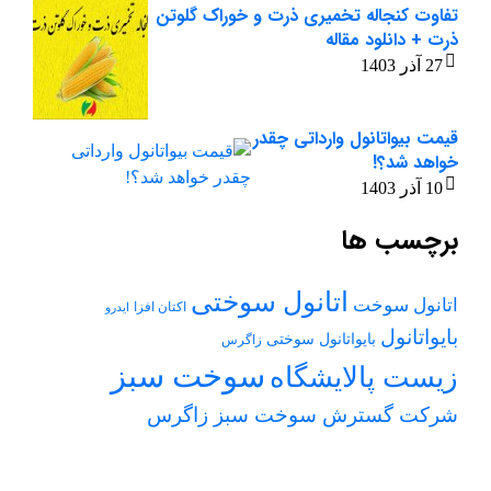
تفاوت کنجاله تخمیری ذرت و خوراک گلوتن
ذرت + دانلود مقاله
27 آذر 1403
قیمت بیواتانول وارداتی چقدر
خواهد شد؟!
10 آذر 1403
برچسب ها
اتانول سوختی
اتانول سوخت
اکتان افزا
ایدرو
بایواتانول
بایواتانول سوختی
زاگرس
سوخت سبز
زیست پالایشگاه
شرکت گسترش سوخت سبز زاگرس