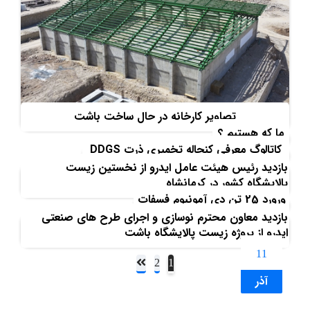
تصاویر کارخانه در حال ساخت باشت
ما که هستیم ؟
کاتالوگ معرفی کنجاله تخمیری ذرت DDGS
بازدید رئیس هیئت عامل ایدرو از نخستین زیست
20
پالایشگاه کشور در کرمانشاه
1
دی
ورورد 25 تن دی آمونیوم فسفات
23
دی
بازدید معاون محترم نوسازی و اجرای طرح های صنعتی
آذر
ایدرو از پروژه زیست پالایشگاه باشت
17
11
بهمن
2
1
آذر