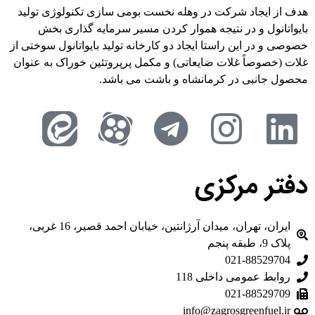
هدف از ایجاد شرکت در وهله نخست بومی سازی تکنولوژی تولید
بایواتانول و در نتیجه هموار کردن مسیر سرمایه گذاری بخش
خصوصی و در این راستا ایجاد دو کارخانه تولید بایواتانول سوختی از
غلات (خصوصاً غلات ضایعاتی) و مکمل پرپروتئین خوراک به عنوان
محصول جانبی در کرمانشاه و باشت می باشد.
دفتر مرکزی
ایران، تهران، میدان آرژانتین، خیابان احمد قصیر، 16 غربی،
پلاک 9، طبقه پنجم
021-88529704
روابط عمومی داخلی 118
021-88529709
info@zagrosgreenfuel.ir​