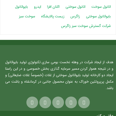
اتانول سوخت
اتانول سوختی
اکتان افزا
ایدرو
بایواتانول
بایواتانول سوختی
زاگرس
زیست پالایشگاه
سوخت سبز
شرکت گسترش سوخت سبز زاگرس
هدف از ایجاد شرکت در وهله نخست بومی سازی تکنولوژی تولید بایواتانول
و در نتیجه هموار کردن مسیر سرمایه گذاری بخش خصوصی و در این راستا
ایجاد دو کارخانه تولید بایواتانول سوختی از غلات (خصوصاً غلات ضایعاتی) و
مکمل پرپروتئین خوراک به عنوان محصول جانبی در کرمانشاه و باشت می
باشد.