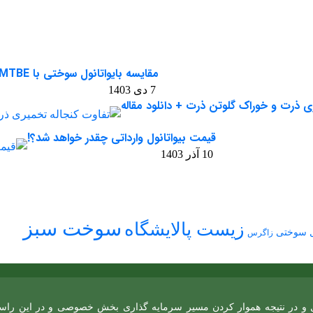
مقایسه بایواتانول سوختی با MTBE
7 دی 1403
ی ذرت و خوراک گلوتن ذرت + دانلود مقاله
قیمت بیواتانول وارداتی چقدر خواهد شد؟!
10 آذر 1403
سوخت سبز
زیست پالایشگاه
ول سوختی
زاگرس
و در نتیجه هموار کردن مسیر سرمایه گذاری بخش خصوصی و در این راستا ایج