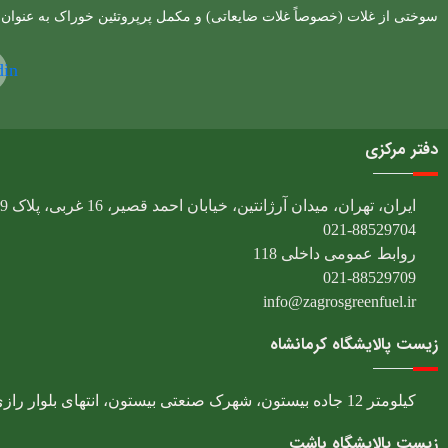
سوختی از غلات (خصوصاً غلات ضایعاتی) و مکمل پرپروتئین خوراک به عنوان
din
دفتر مرکزی
ایران، تهران، میدان آرژانتین، خیابان احمد قصیر، 16 غربی، پلاک 9، طبقه پنجم
021-88529704
روابط عمومی داخلی 118
021-88529709
info@zagrosgreenfuel.ir​
زیست پالایشگاه کرمانشاه
کیلومتر 12 جاده بیستون، شهرک صنعتی بیستون، انتهای بلوار رازی، بلوار خوارزمی
زیست پالایشگاه باشت