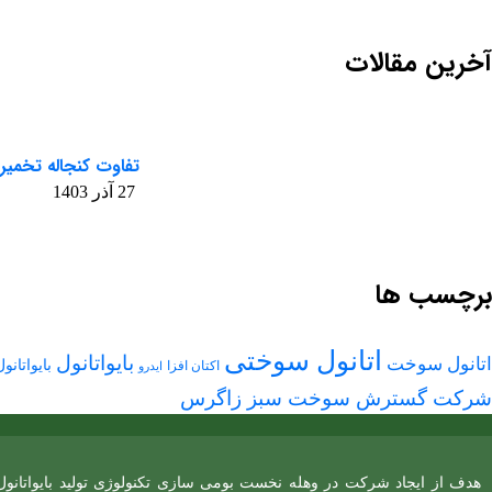
آخرین مقالات
تفاوت کنجاله تخمیر
27 آذر 1403
برچسب ها
اتانول سوختی
بایواتانول
اتانول سوخت
بایواتان
اکتان افزا
ایدرو
شرکت گسترش سوخت سبز زاگرس
هدف از ایجاد شرکت در وهله نخست بومی سازی تکنولوژی تولید بایواتانول 