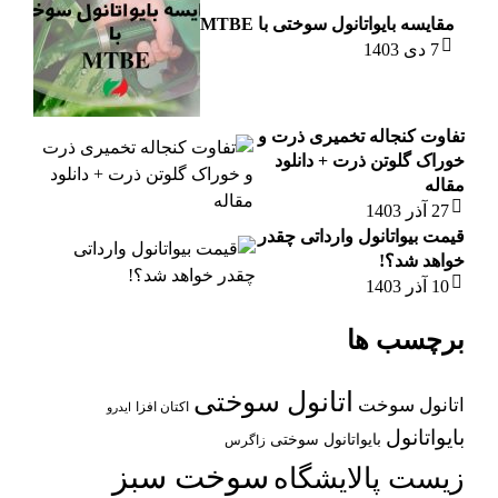
مقایسه بایواتانول سوختی با MTBE
7 دی 1403
تفاوت کنجاله تخمیری ذرت و
خوراک گلوتن ذرت + دانلود
مقاله
27 آذر 1403
قیمت بیواتانول وارداتی چقدر
خواهد شد؟!
10 آذر 1403
برچسب ها
اتانول سوختی
اتانول سوخت
اکتان افزا
ایدرو
بایواتانول
بایواتانول سوختی
زاگرس
سوخت سبز
زیست پالایشگاه