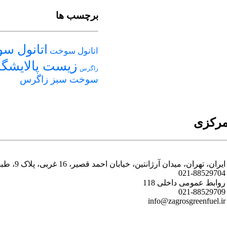
برچسب ها
اتانول س
اتانول سوخت
زیست پالایشگا
زاگرس
سوخت سبز زاگرس
مرکزی
ایران، تهران، میدان آرژانتین، خیابان احمد قصیر، 16 غربی، پلاک 9، طبقه پنجم
021-88529704
روابط عمومی داخلی 118
021-88529709
info@zagrosgreenfuel.ir​