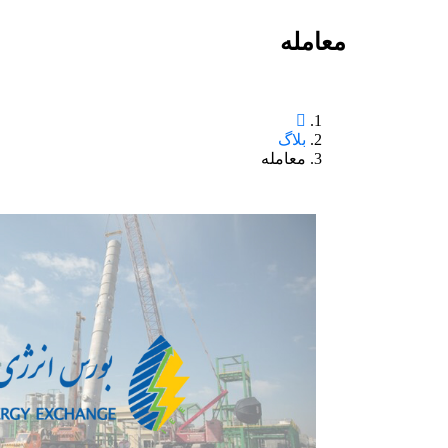
معامله
بلاگ
معامله