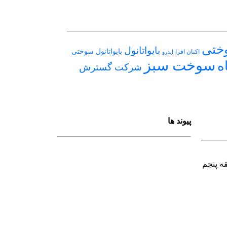
وختی
بایواتانول
بایواتانول سوختی
اکتان افزا
ایدرو
سوخت سبز
ه
شرکت گسترش
پیوند ها