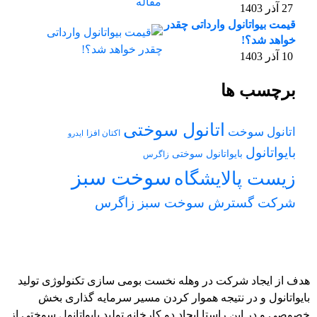
27 آذر 1403
قیمت بیواتانول وارداتی چقدر
خواهد شد؟!
10 آذر 1403
برچسب ها
اتانول سوختی
اتانول سوخت
اکتان افزا
ایدرو
بایواتانول
بایواتانول سوختی
زاگرس
سوخت سبز
زیست پالایشگاه
شرکت گسترش سوخت سبز زاگرس
هدف از ایجاد شرکت در وهله نخست بومی سازی تکنولوژی تولید
بایواتانول و در نتیجه هموار کردن مسیر سرمایه گذاری بخش
خصوصی و در این راستا ایجاد دو کارخانه تولید بایواتانول سوختی از