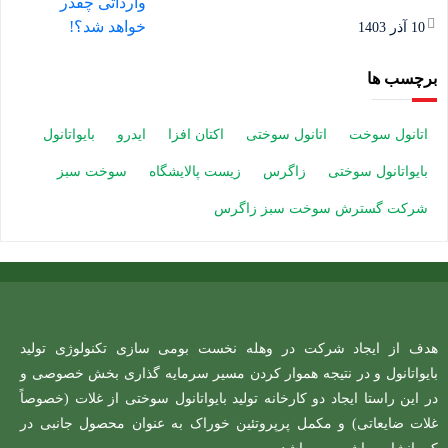
10 آذر 1403
برچسب ها
اتانول سوخت
اتانول سوختی
اکتان افزا
ایدرو
بایواتانول
بایواتانول سوختی
زاگرس
زیست پالایشگاه
سوخت سبز
شرکت گسترش سوخت سبز زاگرس
هدف از ایجاد شرکت در وهله نخست بومی سازی تکنولوژی تولید
بایواتانول و در نتیجه هموار کردن مسیر سرمایه گذاری بخش خصوصی و
در این راستا ایجاد دو کارخانه تولید بایواتانول سوختی از غلات (خصوصاً
غلات ضایعاتی) و مکمل پرپروتئین خوراک به عنوان محصول جانبی در