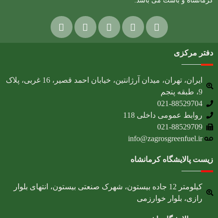
کرمانشاه و باشت می باشد.
دفتر مرکزی
ایران، تهران، میدان آرژانتین، خیابان احمد قصیر، 16 غربی، پلاک
9، طبقه پنجم
021-88529704
روابط عمومی داخلی 118
021-88529709
info@zagrosgreenfuel.ir​
زیست پالایشگاه کرمانشاه
کیلومتر 12 جاده بیستون، شهرک صنعتی بیستون، انتهای بلوار
رازی، بلوار خوارزمی