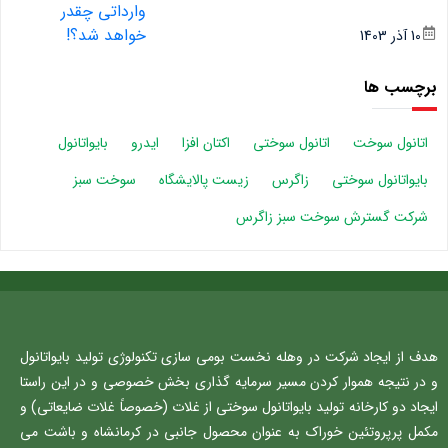
10 آذر 1403
برچسب ها
اتانول سوخت
اتانول سوختی
اکتان افزا
ایدرو
بایواتانول
بایواتانول سوختی
زاگرس
زیست پالایشگاه
سوخت سبز
شرکت گسترش سوخت سبز زاگرس
هدف از ایجاد شرکت در وهله نخست بومی سازی تکنولوژی تولید بایواتانول
و در نتیجه هموار کردن مسیر سرمایه گذاری بخش خصوصی و در این راستا
ایجاد دو کارخانه تولید بایواتانول سوختی از غلات (خصوصاً غلات ضایعاتی) و
مکمل پرپروتئین خوراک به عنوان محصول جانبی در کرمانشاه و باشت می