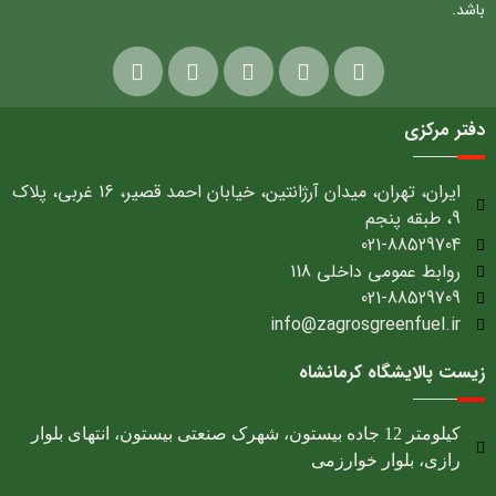
باشد.
دفتر مرکزی
ایران، تهران، میدان آرژانتین، خیابان احمد قصیر، 16 غربی، پلاک
9، طبقه پنجم
021-88529704
روابط عمومی داخلی 118
021-88529709
info@zagrosgreenfuel.ir​
زیست پالایشگاه کرمانشاه
کیلومتر 12 جاده بیستون، شهرک صنعتی بیستون، انتهای بلوار
رازی، بلوار خوارزمی