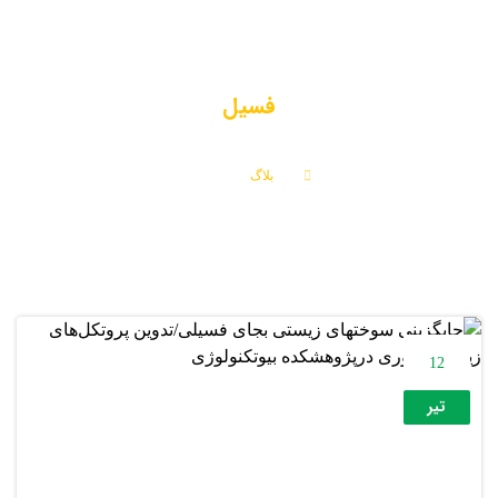
فسیل
بلاگ
فسیل
12
تیر