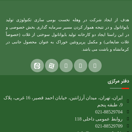
هدف از ایجاد شرکت در وهله نخست بومی سازی تکنولوژی تولید
بایواتانول و در نتیجه هموار کردن مسیر سرمایه گذاری بخش خصوصی و
در این راستا ایجاد دو کارخانه تولید بایواتانول سوختی از غلات (خصوصاً
غلات ضایعاتی) و مکمل پرپروتئین خوراک به عنوان محصول جانبی در
کرمانشاه و باشت می باشد.
دفتر مرکزی
ایران، تهران، میدان آرژانتین، خیابان احمد قصیر، 16 غربی، پلاک
9، طبقه پنجم
021-88529704
روابط عمومی داخلی 118
021-88529709