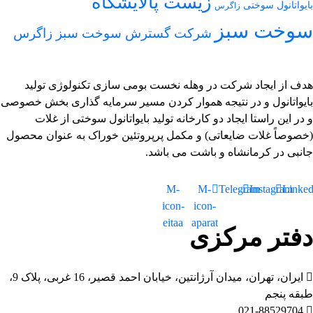
زیست پالایشگاه
بایواتانول سوختی
زاگرس
سوخت سبز
شرکت گسترش سوخت سبز زاگرس
هدف از ایجاد شرکت در وهله نخست بومی سازی تکنولوژی تولید
بایواتانول و در نتیجه هموار کردن مسیر سرمایه گذاری بخش خصوصی
و در این راستا ایجاد دو کارخانه تولید بایواتانول سوختی از غلات
(خصوصاً غلات ضایعاتی) و مکمل پرپروتئین خوراک به عنوان محصول
جانبی در کرمانشاه و باشت می باشد.
M-
M-
Telegram
Instagram
Linked
icon-
icon-
eitaa
aparat
دفتر مرکزی
ایران، تهران، میدان آرژانتین، خیابان احمد قصیر، 16 غربی، پلاک 9،
طبقه پنجم
021-88529704