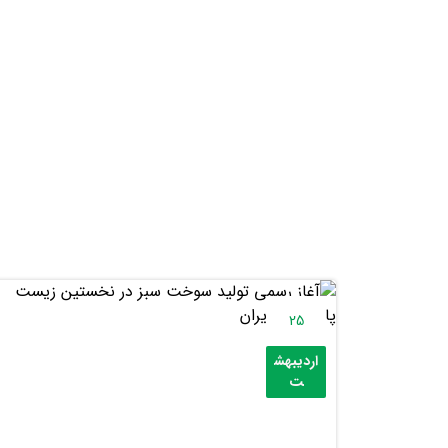
25
اردیبهش
ت