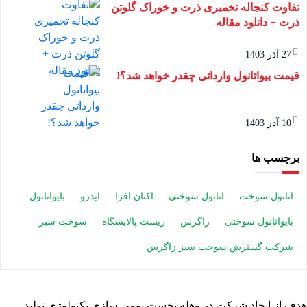
تفاوت کنجاله تخمیری ذرت و خوراک گلوتن
ذرت + دانلود مقاله
27 آذر 1403
قیمت بیواتانول وارداتی چقدر خواهد شد؟!
10 آذر 1403
برچسب ها
اتانول سوخت
اتانول سوختی
اکتان افزا
ایدرو
بایواتانول
بایواتانول سوختی
زاگرس
زیست پالایشگاه
سوخت سبز
شرکت گسترش سوخت سبز زاگرس
هدف از ایجاد شرکت در وهله نخست بومی سازی تکنولوژی تولید