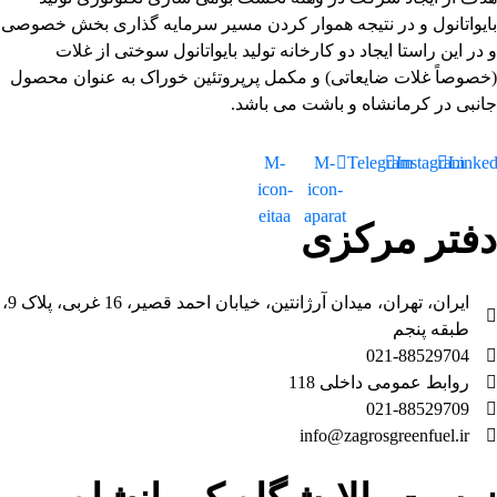
بایواتانول و در نتیجه هموار کردن مسیر سرمایه گذاری بخش خصوصی
و در این راستا ایجاد دو کارخانه تولید بایواتانول سوختی از غلات
(خصوصاً غلات ضایعاتی) و مکمل پرپروتئین خوراک به عنوان محصول
جانبی در کرمانشاه و باشت می باشد.
M-
M-
Telegram
Instagram
Linked
icon-
icon-
eitaa
aparat
دفتر مرکزی
ایران، تهران، میدان آرژانتین، خیابان احمد قصیر، 16 غربی، پلاک 9،
طبقه پنجم
021-88529704
روابط عمومی داخلی 118
021-88529709
info@zagrosgreenfuel.ir​