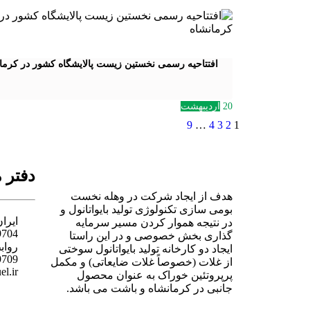
افتتاحیه رسمی نخستین زیست پالایشگاه کشور در کرما
20
اردیبهشت
9
…
4
3
2
1
دفتر 
هدف از ایجاد شرکت در وهله نخست
بومی سازی تکنولوژی تولید بایواتانول و
ایران، 
در نتیجه هموار کردن مسیر سرمایه
9704
گذاری بخش خصوصی و در این راستا
رواب
ایجاد دو کارخانه تولید بایواتانول سوختی
9709
از غلات (خصوصاً غلات ضایعاتی) و مکمل
l.ir​
پرپروتئین خوراک به عنوان محصول
جانبی در کرمانشاه و باشت می باشد.