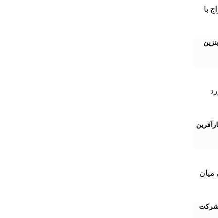
نزین
د افتخارآفرین
ن شرکت