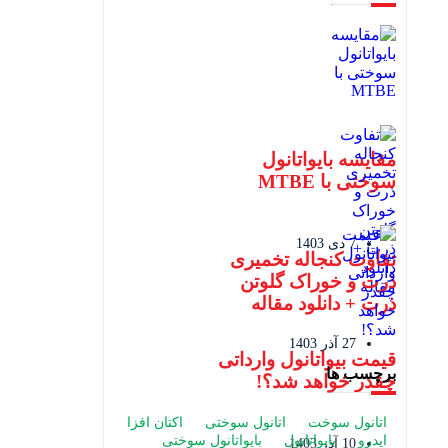
مقایسه بایواتانول
سوختی با MTBE
7 دی 1403
تفاوت کنجاله تخمیری
ذرت و خوراک گلوتن
ذرت + دانلود مقاله
27 آذر 1403
قیمت بیواتانول وارداتی
برچسب ها
چقدر خواهد شد؟!
اتانول سوخت
اتانول سوختی
اکتان افزا
ایدرو
بایواتانول
بایواتانول سوختی
10 آذر 1403