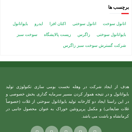
برچسب ها
اتانول سوخت
اتانول سوختی
اکتان افزا
ایدرو
بایواتانول
بایواتانول سوختی
زاگرس
زیست پالایشگاه
سوخت سبز
شرکت گسترش سوخت سبز زاگرس
هدف از ایجاد شرکت در وهله نخست بومی سازی تکنولوژی تولید
بایواتانول و در نتیجه هموار کردن مسیر سرمایه گذاری بخش خصوصی و
در این راستا ایجاد دو کارخانه تولید بایواتانول سوختی از غلات (خصوصاً
غلات ضایعاتی) و مکمل پرپروتئین خوراک به عنوان محصول جانبی در
کرمانشاه و باشت می باشد.