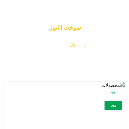
سوخت اتانول
بلاگ
سوخت اتانول
27
دی