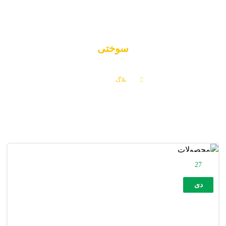
سوختی
بلاگ
سوختی
27
دی