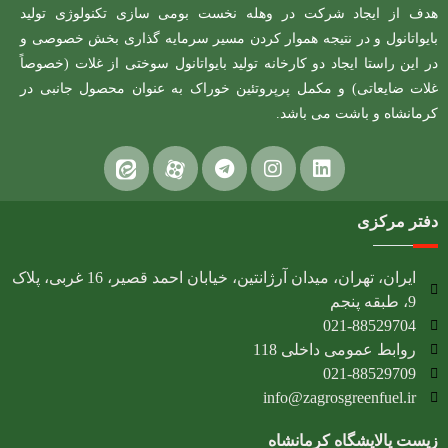
هدف از ایجاد شرکت در وهله نخست بومی سازی تکنولوژی تولید
بایواتانول و در نتیجه هموار کردن مسیر سرمایه گذاری بخش خصوصی و
در این راستا ایجاد دو کارخانه تولید بایواتانول سوختی از غلات (خصوصاً
غلات ضایعاتی) و مکمل پرپروتئین خوراک به عنوان محصول جانبی در
کرمانشاه و باشت می باشد.
دفتر مرکزی
ایران، تهران، میدان آرژانتین، خیابان احمد قصیر، 16 غربی، پلاک
9، طبقه پنجم
021-88529704
روابط عمومی داخلی 118
021-88529709
info@zagrosgreenfuel.ir​
زیست پالایشگاه کرمانشاه