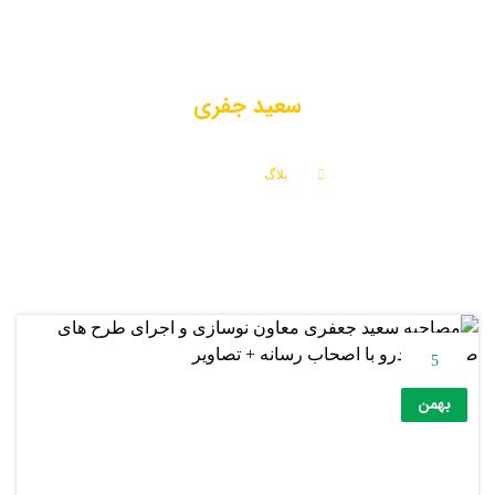
سعید جفری
بلاگ
سعید جفری
5
بهمن