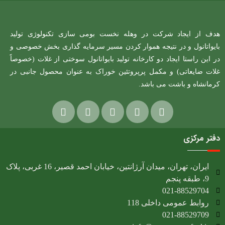
هدف از ایجاد شرکت در وهله نخست بومی سازی تکنولوژی تولید
بایواتانول و در نتیجه هموار کردن مسیر سرمایه گذاری بخش خصوصی و
در این راستا ایجاد دو کارخانه تولید بایواتانول سوختی از غلات (خصوصاً
غلات ضایعاتی) و مکمل پرپروتئین خوراک به عنوان محصول جانبی در
کرمانشاه و باشت می باشد.
دفتر مرکزی
ایران، تهران، میدان آرژانتین، خیابان احمد قصیر، 16 غربی، پلاک
9، طبقه پنجم
021-88529704
روابط عمومی داخلی 118
021-88529709