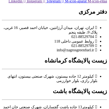
Linkedin
Instagram
Telegram
M-icon-aparat
M-ic
مرکزی
ایران، تهران، میدان آرژانتین، خیابان احمد قصیر، 16 غربی،
، طبقه پنجم
021-88529704
روابط عمومی داخلی 118
021-88529709
info@zagrosgreenfuel.ir​
پالایشگاه کرمانشاه
کیلومتر 12 جاده بیستون، شهرک صنعتی بیستون، انتهای
وار رازی، بلوار خوارزمی
پالایشگاه باشت
کیلومتر13 جاده باشت گچساران، شهرک صنعتی خان احمد