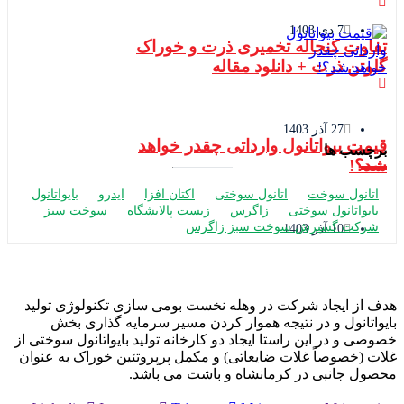
7 دی 1403
 کنجاله تخمیری ذرت و خوراک
 ذرت + دانلود مقاله
27 آذر 1403
بیواتانول وارداتی چقدر خواهد
 ها
ل سوخت
اتانول سوختی
اکتان افزا
ایدرو
بایواتانول
تانول سوختی
زاگرس
زیست پالایشگاه
سوخت سبز
 گسترش سوخت سبز زاگرس
10 آذر 1403
ایجاد شرکت در وهله نخست بومی سازی تکنولوژی تولید
ول و در نتیجه هموار کردن مسیر سرمایه گذاری بخش
در این راستا ایجاد دو کارخانه تولید بایواتانول سوختی از
صوصاً غلات ضایعاتی) و مکمل پرپروتئین خوراک به عنوان
انبی در کرمانشاه و باشت می باشد.