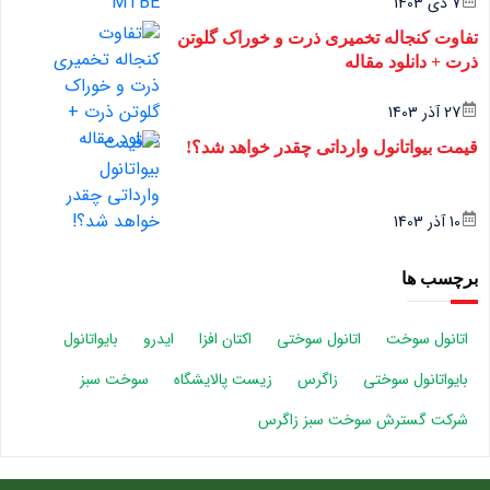
7 دی 1403
تفاوت کنجاله تخمیری ذرت و خوراک گلوتن
ذرت + دانلود مقاله
27 آذر 1403
قیمت بیواتانول وارداتی چقدر خواهد شد؟!
10 آذر 1403
برچسب ها
اتانول سوخت
اتانول سوختی
اکتان افزا
ایدرو
بایواتانول
بایواتانول سوختی
زاگرس
زیست پالایشگاه
سوخت سبز
شرکت گسترش سوخت سبز زاگرس