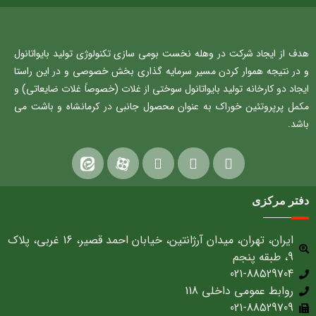
هدف از ایجاد شرکت در وهله نخست بومی سازی تکنولوژی تولید بایواتانول
و در نتیجه هموار کردن مسیر سرمایه گذاری بخش خصوصی و در این راستا
ایجاد دو کارخانه تولید بایواتانول سوختی از غلات (خصوصاً غلات ضایعاتی) و
مکمل پرپروتئین خوراک به عنوان محصول جانبی در کرمانشاه و باشت می
باشد.
دفتر مرکزی
ایران، تهران، میدان آرژانتین، خیابان احمد قصیر، 16 غربی، پلاک
9، طبقه پنجم
021-88529704
روابط عمومی داخلی 118
021-88529709