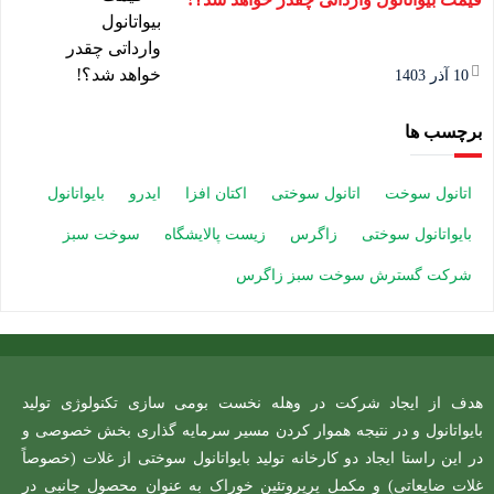
10 آذر 1403
برچسب ها
اتانول سوخت
اتانول سوختی
اکتان افزا
ایدرو
بایواتانول
بایواتانول سوختی
زاگرس
زیست پالایشگاه
سوخت سبز
شرکت گسترش سوخت سبز زاگرس
هدف از ایجاد شرکت در وهله نخست بومی سازی تکنولوژی تولید
بایواتانول و در نتیجه هموار کردن مسیر سرمایه گذاری بخش خصوصی و
در این راستا ایجاد دو کارخانه تولید بایواتانول سوختی از غلات (خصوصاً
غلات ضایعاتی) و مکمل پرپروتئین خوراک به عنوان محصول جانبی در