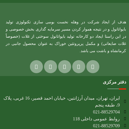
هدف از ایجاد شرکت در وهله نخست بومی سازی تکنولوژی تولید
بایواتانول و در نتیجه هموار کردن مسیر سرمایه گذاری بخش خصوصی و
در این راستا ایجاد دو کارخانه تولید بایواتانول سوختی از غلات (خصوصاً
غلات ضایعاتی) و مکمل پرپروتئین خوراک به عنوان محصول جانبی در
کرمانشاه و باشت می باشد.
دفتر مرکزی
ایران، تهران، میدان آرژانتین، خیابان احمد قصیر، 16 غربی، پلاک
9، طبقه پنجم
021-88529704
روابط عمومی داخلی 118
021-88529709