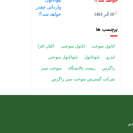
خواهد شد؟!
10 آذر 1403
برچسب ها
اتانول سوخت
اتانول سوختی
اکتان افزا
ایدرو
بایواتانول
بایواتانول سوختی
زاگرس
زیست پالایشگاه
سوخت سبز
شرکت گسترش سوخت سبز زاگرس