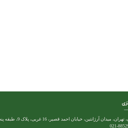
کزی
تهران، میدان آرژانتین، خیابان احمد قصیر، 16 غربی، پلاک 9، طبقه پنجم
021-8852