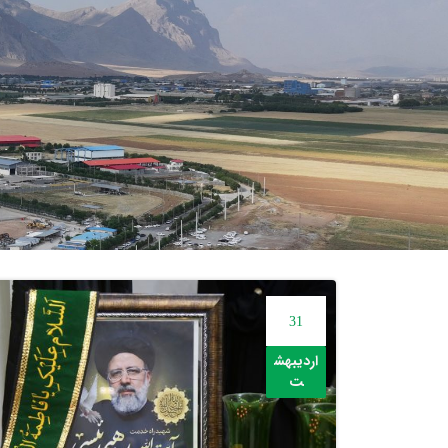
31
اردیبهش
ت