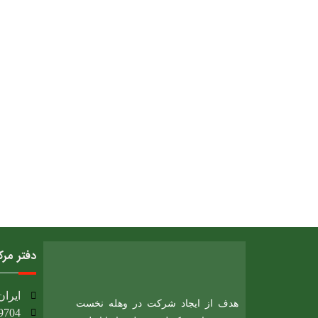
دفتر مر
ایران، 
هدف از ایجاد شرکت در وهله نخست
9704