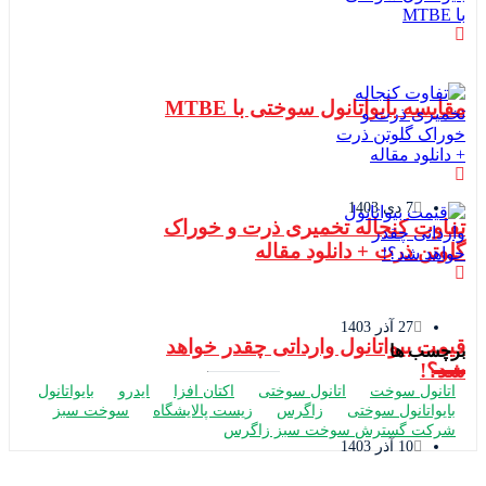
مقایسه بایواتانول سوختی با MTBE
7 دی 1403
تفاوت کنجاله تخمیری ذرت و خوراک
گلوتن ذرت + دانلود مقاله
27 آذر 1403
قیمت بیواتانول وارداتی چقدر خواهد
برچسب ها
شد؟!
اتانول سوخت
اتانول سوختی
اکتان افزا
ایدرو
بایواتانول
بایواتانول سوختی
زاگرس
زیست پالایشگاه
سوخت سبز
شرکت گسترش سوخت سبز زاگرس
10 آذر 1403