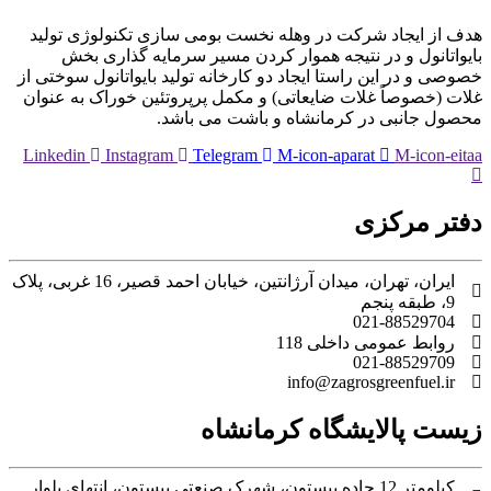
هدف از ایجاد شرکت در وهله نخست بومی سازی تکنولوژی تولید
بایواتانول و در نتیجه هموار کردن مسیر سرمایه گذاری بخش
خصوصی و در این راستا ایجاد دو کارخانه تولید بایواتانول سوختی از
غلات (خصوصاً غلات ضایعاتی) و مکمل پرپروتئین خوراک به عنوان
محصول جانبی در کرمانشاه و باشت می باشد.
Linkedin
Instagram
Telegram
M-icon-aparat
M-icon-eitaa
دفتر مرکزی
ایران، تهران، میدان آرژانتین، خیابان احمد قصیر، 16 غربی، پلاک
9، طبقه پنجم
021-88529704
روابط عمومی داخلی 118
021-88529709
info@zagrosgreenfuel.ir​
زیست پالایشگاه کرمانشاه
کیلومتر 12 جاده بیستون، شهرک صنعتی بیستون، انتهای بلوار