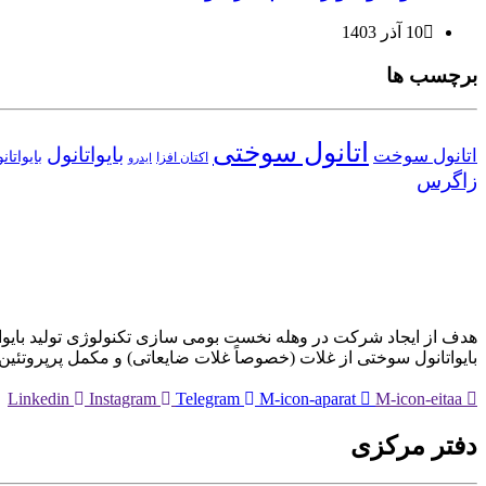
10 آذر 1403
برچسب ها
اتانول سوختی
بایواتانول
اتانول سوخت
بایواتا
اکتان افزا
ایدرو
زاگرس
هدف از ایجاد شرکت در وهله نخست بومی سازی تکنولوژی تولید بایوات
بایواتانول سوختی از غلات (خصوصاً غلات ضایعاتی) و مکمل پرپروتئی
Linkedin
Instagram
Telegram
M-icon-aparat
M-icon-eitaa
دفتر مرکزی