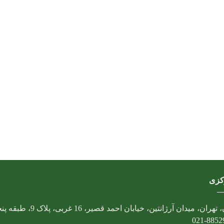
کزی
تهران، میدان آرژانتین، خیابان احمد قصیر، 16 غربی، پلاک 9، طبقه پنجم
021-8852