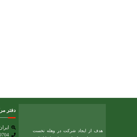
دفتر مر
ایران، 
هدف از ایجاد شرکت در وهله نخست
9704