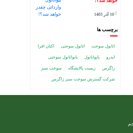
خواهد شد؟!
10 آذر 1403
برچسب ها
اتانول سوخت
اتانول سوختی
اکتان افزا
ایدرو
بایواتانول
بایواتانول سوختی
زاگرس
زیست پالایشگاه
سوخت سبز
شرکت گسترش سوخت سبز زاگرس