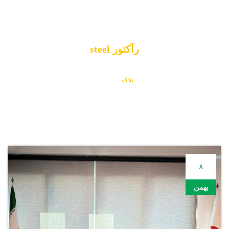
رآکتور steel
بلاگ
رآکتور steel
8
بهمن