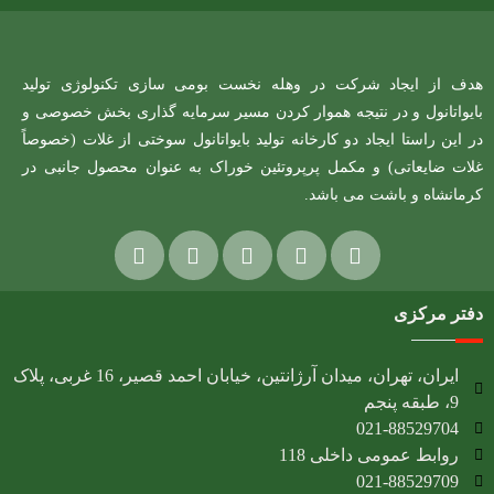
هدف از ایجاد شرکت در وهله نخست بومی سازی تکنولوژی تولید
بایواتانول و در نتیجه هموار کردن مسیر سرمایه گذاری بخش خصوصی و
در این راستا ایجاد دو کارخانه تولید بایواتانول سوختی از غلات (خصوصاً
غلات ضایعاتی) و مکمل پرپروتئین خوراک به عنوان محصول جانبی در
کرمانشاه و باشت می باشد.
دفتر مرکزی
ایران، تهران، میدان آرژانتین، خیابان احمد قصیر، 16 غربی، پلاک
9، طبقه پنجم
021-88529704
روابط عمومی داخلی 118
021-88529709