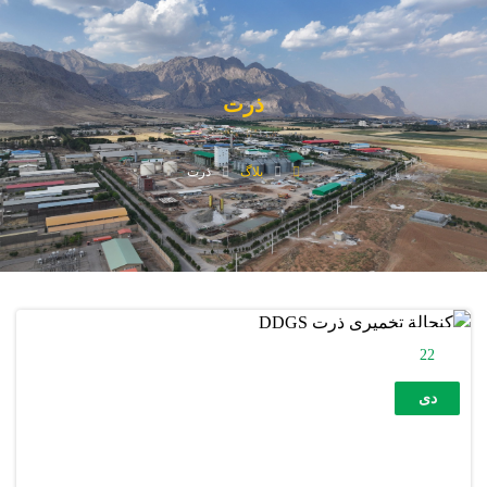
ذرت
بلاگ
ذرت
22
دی