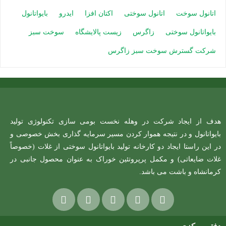
اتانول سوخت
اتانول سوختی
اکتان افزا
ایدرو
بایواتانول
بایواتانول سوختی
زاگرس
زیست پالایشگاه
سوخت سبز
شرکت گسترش سوخت سبز زاگرس
هدف از ایجاد شرکت در وهله نخست بومی سازی تکنولوژی تولید
بایواتانول و در نتیجه هموار کردن مسیر سرمایه گذاری بخش خصوصی و
در این راستا ایجاد دو کارخانه تولید بایواتانول سوختی از غلات (خصوصاً
غلات ضایعاتی) و مکمل پرپروتئین خوراک به عنوان محصول جانبی در
کرمانشاه و باشت می باشد.