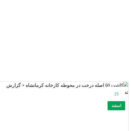
23
اسفند