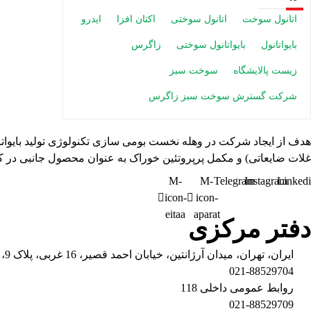
اتانول سوخت
اتانول سوختی
اکتان افزا
ایدرو
بایواتانول
بایواتانول سوختی
زاگرس
زیست پالایشگاه
سوخت سبز
شرکت گسترش سوخت سبز زاگرس
هدف از ایجاد شرکت در وهله نخست بومی سازی تکنولوژی تولید بایواتان
غلات ضایعاتی) و مکمل پرپروتئین خوراک به عنوان محصول جانبی در ک
M-
M-
Telegram
Instagram
Linked
icon-
icon-
eitaa
aparat
دفتر مرکزی
ایران، تهران، میدان آرژانتین، خیابان احمد قصیر، 16 غربی، پلاک 9، طبقه پنجم
021-88529704
روابط عمومی داخلی 118
021-88529709