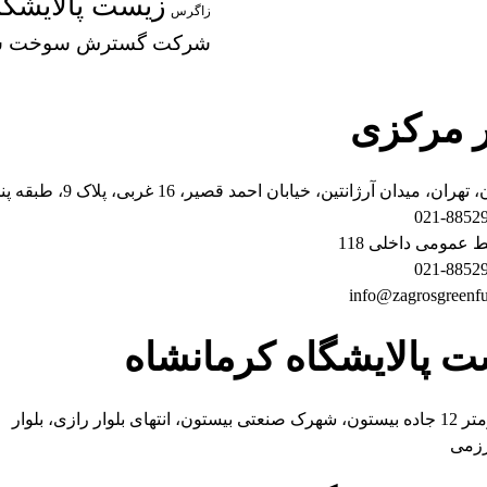
زیست پالایشگا
زاگرس
شرکت گسترش سوخت سب
ر مرکزی
تهران، میدان آرژانتین، خیابان احمد قصیر، 16 غربی، پلاک 9، طبقه پنجم
021-8852
ط عمومی داخلی 118
021-8852
info@zagrosgreenfue
 پالایشگاه کرمانشاه
کیلومتر 12 جاده بیستون، شهرک صنعتی بیستون، انتهای بلوار رازی، بلوار
زمی