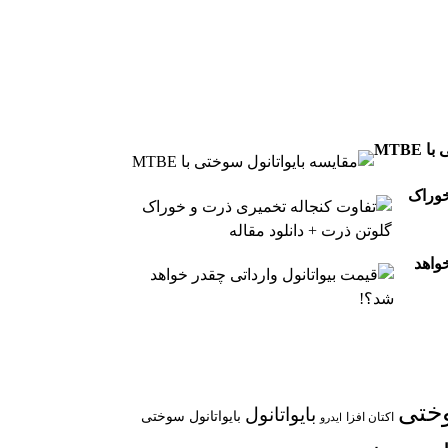
MTBE
خوراک
واهد
وختی
بایواتانول
بایواتانول سوختی
اکتان افزا
ایدرو