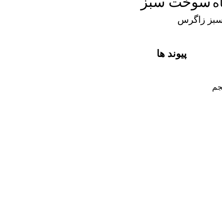
سوخت سبز
ه
ز زاگرس
پیوند ها