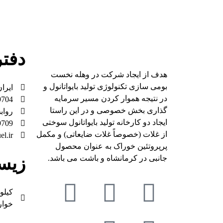
دفت
هدف از ایجاد شرکت در وهله نخست
بومی سازی تکنولوژی تولید بایواتانول و
ایران، 
در نتیجه هموار کردن مسیر سرمایه
9704
گذاری بخش خصوصی و در این راستا
رواب
ایجاد دو کارخانه تولید بایواتانول سوختی
9709
از غلات (خصوصاً غلات ضایعاتی) و مکمل
l.ir​
پرپروتئین خوراک به عنوان محصول
جانبی در کرمانشاه و باشت می باشد.
زیست
خوار